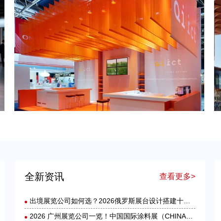
低价港澳展装暗藏套路！2026 跨境展览设计：通关额外花费避雷指南
德国工业展台・品牌出海跃升：2026年德国展台设计搭建服务商选择指南
全新资讯
查看更多>
出境展览公司如何选？2026俄罗斯展台设计搭建十大服务商实力盘点
2026 广州展览公司一览！中国国际涂料展（CHINACOAT）展台设计搭建服务商推荐