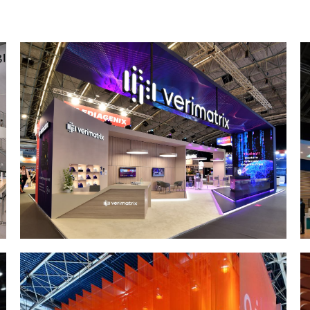
低价港澳展装暗藏套路！2026 跨境展览设计：通关额外花费避雷指南