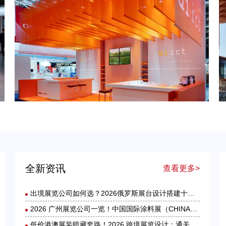
德国工业展台・品牌出海跃升：2026年德国展台设计搭建服务商选择指南
全新资讯
查看更多>
出境展览公司如何选？2026俄罗斯展台设计搭建十大服务商实力盘点
2026 广州展览公司一览！中国国际涂料展（CHINACOAT）展台设计搭建服务商推荐
低价港澳展装暗藏套路！2026 跨境展览设计：通关额外花费避雷指南