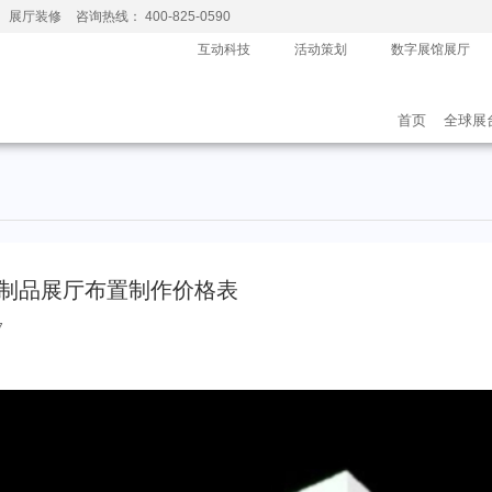
、展厅装修
咨询热线： 400-825-0590
互动科技
活动策划
数字展馆展厅
首页
全球展
璃制品展厅布置制作价格表
7