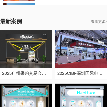
​2026年全国重点城市展览设计搭建公司实力盘点：力美会展如何做到性价比与专业度兼得？
2026-07-20 19:51:40
最新案例
力美会展总部位于广州，在深圳、香港、北京、上海、重庆、长沙等地设有分公司，服务网络覆盖全球300多个主要会展城市。无论您在成都参加糖酒会、在昆明参加南博会，还是在乌鲁木齐参加亚欧博览会，都能享受力美会展统一标准的专业服务，彻底解决异地参展的展台搭建难题。
查看更多
决胜湾芯・智创生态：2026湾区半导体产业生态博览会（深圳湾芯展）展台设计搭建实力服务商精选
2026-07-17 20:43:36
026湾区半导体产业生态博览会（深圳湾芯展）将于10月14日至16日在深圳会展中心（福田）举办，展览面积超70,000平方米，汇聚800余家展商。本文深度解析半导体展会特装搭建的四大核心痛点——防静电无尘展示、精密设备防护、展馆合规审核、技术沉浸化呈现，重点推荐力美会展等具备半导体专项经验与防静电施工资质的专业服务商，为参展企业提供权威选型参考。
企业参展从设计到撤展全流程指南：专业展台搭建公司在做什么？
2026-07-16 19:45:54
很多参展企业对展台搭建的完整流程缺乏了解，从设计到最终交付之间到底经历了哪些环节？本文系统梳理了展览搭建公司标准化的服务流程，涵盖需求沟通、方案设计、报馆审批、工厂预制、现场搭建、展中服务与撤展等7个关键步骤，帮助参展企业做到心中有数、高效协作。
2025广州采购交易会展台设计搭建案例-香帅机车
2025CIBF深圳国际电池技术展展台设计搭建案例-尚水智能
预算有限展台搭建公司怎么选？参展展台搭建服务商选择技巧
2026-07-15 20:01:54
参展预算紧张时，很多企业担心展台效果打折扣。其实问题不在预算多少，而在于选没选对搭建模式。模块化展装、租赁式展台、“轻装修重装饰”等不同模式各有优劣，成本差异可达30%-50%。本文系统梳理了纯定制、模块化、租赁式三种模式的成本结构与适用场景，帮助企业用有限的预算获得超出预期的展示效果。