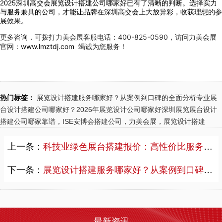
2025深圳高交会展览设计搭建公司哪家好已有了清晰的判断。选择实力
2026-08-07 19:48:59
与服务兼具的公司，才能让品牌在深圳高交会上大放异彩，收获理想的参
2026年俄罗斯会展市场全面升级，莫斯科Expocentre、Crocus Expo等核心展馆大幅提高施工与安全标准，GOST R防火认证与EAC海关联盟认证成为展台搭建硬性门槛。本文深度盘点力美会展、铂慧、奥美集团、德马吉等十大服务商的核心竞争力，从俄罗斯本地化能力、合规资质、全球落地能力、创意策划、项目管理、知名客户案例六大维度进行全面评估，为计划赴俄参展的中国企业提供权威选型参考。无论您是首次进军俄罗斯市场还是已有丰富经验，这份榜单都将帮助您找到最合适的展台搭建合作伙伴。
展效果。
更多咨询，可拨打力美会展客服电话：400-825-0590，访问力美会展
2026 广州展览公司一览！中国国际涂料展（CHINACOAT）展台设计搭建服务商推荐
官网：
www.lmztdj.com
竭诚为您服务！
2026-08-05 19:07:53
中国国际涂料展CHINACOAT 2026参展倒计时！广州展台搭建公司为您推荐靠谱服务商。力美会展广交会核心指定搭建商，服务超万家企业，熟悉涂料展专项施工细则。本文提供完整参展时间规划与服务商筛选标准。
低价港澳展装暗藏套路！2026 跨境展览设计：通关额外花费避雷指南
热门标签：
展览设计搭建服务哪家好？从案例到口碑的全面分析
专业展
台设计搭建公司哪家好？
2026年展览设计公司哪家好
深圳展览展台设计
2026-08-04 19:40:50
搭建公司哪家靠谱，ISE安博会搭建公司，力美会展，展览设计搭建
2026港澳参展，低价展装报价单暗藏多少“隐形坑”？从拆项收费到通关延误，跨境参展的额外花费防不胜防。力美会展20年经验揭秘港澳展装套路，附真实避雷指南。
上一条：
科技业绿色展台搭建报价：高性价比服务服务商选择指南
力美会展展台设计实力全维度评测：硬核落地能力、核心优势与适配场景解析
2026-07-30 21:07:24
下一条：
展览设计搭建服务哪家好？从案例到口碑的全面分析
力美会展的设计能力怎么样？品牌具备全维度展台设计服务能力，沉淀极简科技、高端定制、环保模块化三大成熟设计风格，支持个性化定制，免费提供设计方案与永久微调，适配各类企业高频参展搭建需求。
2026 广州琶洲、保利世贸展台设计搭建完整收费标准｜力美会展分级包干报价，全程无隐形增项
2026-07-29 20:33:06
最新资讯