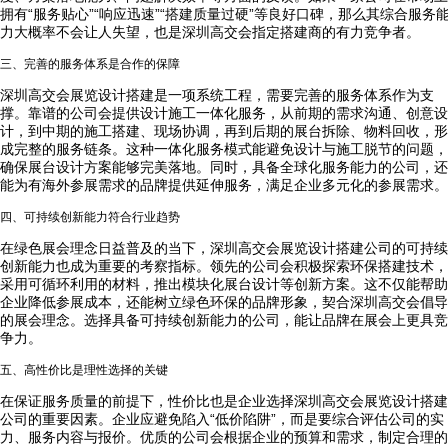
拥有“服务贴心”“响应迅速”“搭建质量过硬”等良好口碑，那么其综合服务
力大概率不会让人失望，也是深圳高交会指定搭建商的有力竞争者。
三、完善的服务体系是合作的保障
深圳高交会展览设计搭建是一项系统工程，需要完善的服务体系作为支
撑。靠谱的公司会提供设计施工一体化服务，从前期的需求沟通、创意设
计，到中期的施工搭建、现场协调，再到后期的展台拆除、物料回收，形
成完整的服务链条。这种一体化服务模式能避免设计与施工脱节的问题，
确保展台设计方案能够完美落地。同时，具备全球化服务能力的公司，还
能为有海外参展需求的品牌提供延伸服务，满足企业多元化的参展需求。
四、可持续创新能力符合行业趋势
在绿色展会理念日益普及的当下，深圳高交会展览设计搭建公司的可持续
创新能力也成为重要的考察指标。领先的公司会积极探索环保搭建技术，
采用可循环利用的材料，推出模块化展台设计等创新方案。这不仅能帮助
企业降低参展成本，还能树立绿色环保的品牌形象，契合深圳高交会倡导
的展会理念。选择具备可持续创新能力的公司，能让品牌在展会上更具竞
争力。
五、高性价比是理性选择的关键
在保证服务质量的前提下，性价比也是企业选择深圳高交会展览设计搭建
公司的重要因素。企业应避免陷入“低价陷阱”，而是要综合评估公司的实
力、服务内容与报价。优质的公司会根据企业的预算和需求，制定合理的