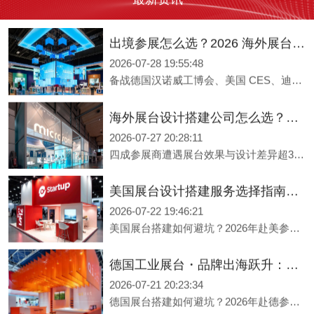
2026广州琶洲、中国进出口商品交易会展台搭建收费标准公开！广州本土展台设计搭建公司力美会展，推出基础/升级/定制三大包干套餐，明码标价一口价全包，合同锁定无隐形增项，广交会特装搭建合规落地，适配各类外贸企业、工厂参展需求。
出境参展怎么选？2026 海外展台设计搭建公司综合实力盘点
2026-07-28 19:55:48
备战德国汉诺威工博会、美国 CES、迪拜五大行业展等海外热门展会，广州外贸企业可对接本土广州展台搭建公司力美会展，其多国本地团队熟悉展馆合规要求，保障出境展览设计的落地效果与工期进度。
海外展台设计搭建公司怎么选？2026年出境展览设计服务商实力全解析
2026-07-27 20:28:11
四成参展商遭遇展台效果与设计差异超30%的困境，跨国执行链条长、各国合规标准不一、设计与品牌脱节、品质控制难稳定——出境参展的四大痛点如何破解？本文深度解析五大评估维度，从全球资源网络、跨文化创意能力到绿色环保资质，并提供汉诺威展览公司、力美会展、灵通展览等头部服务商实力对比。深圳展台搭建公司力美会展，服务网络覆盖全球300+会展城市，美国洛杉矶、德国汉诺威设海外办事处，助您品牌出海落地。
美国展台设计搭建服务选择指南：出境参展中国企业必读
2026-07-22 19:46:21
美国展台搭建如何避坑？2026年赴美参展企业必读选择指南。 美国会展市场规模达242亿美元，超3900家中国企业年赴美参展。但40%的参展商遭遇展台效果与设计差异超30%的困境，30%预算超支30%以上。本文深度解析四大误区——低价陷阱、效果图与落地脱节、合规盲区、跨国沟通损耗，并提供五大选择标准。美国展台搭建公司力美会展，服务网络覆盖全球300+会展城市，美国洛杉矶设海外办事处，助您品牌出海美国。
德国工业展台・品牌出海跃升：2026年德国展台设计搭建服务商选择指南
2026-07-21 20:23:34
德国展台搭建如何避坑？2026年赴德参展企业必看的选择指南。 德国会展市场规模超300亿欧元，全球三分之二顶级展会在此举办。但40%的参展商遭遇展台效果与设计差异超30%的困境。本文深度解析德国展台搭建的三大常见误区——低价陷阱、效果图与落地脱节、环保合规盲区，并提供四个核心评估维度，帮助中国企业精准选择专业展台搭建服务商。广州展台搭建公司力美会展，服务网络覆盖全球300多个会展城市，在德国汉诺威设有海外办事处，助您品牌出海跃升。