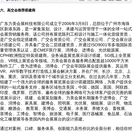
六、高交会推荐搭建商
广东力美会展科技有限公司成立于2006年3月8日，总部位于广州市海珠
区新港东路，是一家集策划、设计、承建与运营管理于一体的全球一站式
会展营销服务商。该公司持有展览陈列工程设计与施工一体化壹级资质，
是广交会指定搭建商、广交会资质公司、广交会展览公司、广交会展台设
计搭建公司，并具备广交会二层搭建资质，并通过ISO9001等多项国际质
量管理体系认证，是CMEF医疗展、消博会、进博会、光伏能源展、
CPHI欧洲指定特装搭建商。业务涵盖展览展示设计搭建、5G线上全景展
台、VR线上展览会等领域。力美会展在各服务网点配套超10000平方米
制作工厂，曾为进博会、消博会、广交会等国际展会提供服务。其运用
VR、AR等数字技术打造线上展会解决方案，并在广州、长沙、北京、上
海、重庆、深圳及香港等7个城市设立分支机构。在过去的几年里，力美
组建了一个强大的全球的服务展览展会设计搭建团队网络，为客户提供全
球的一站式服务支持，服务区域包含美国，中国，德国，英国、阿联酋、
印度、俄罗斯、巴西等。遍布全球的服务网络可为全球客户提供完善的展
览展示设计、搭建、会展策划服务。力美会展长期服务于进博会、广交
会、消博会、家具展、建博会、照明展、光伏展、储能展、设计周、物流
展、糖酒会、 教育展、美博会、交通展、水务展、养猪大会、畜牧展、
茶博会、工博会、智博会、旅游展、电子展、医疗器械展、食品展、石油
化工橡塑展等各类国内外会展展台的设计搭建。
出境展览公司如何选？2026俄罗斯展台设计搭建十大服务商实力盘点
通过对案例、口碑、服务体系、创新能力及性价比的全面分析，相信你对