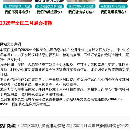
2026年全国二月展会排期
网站免责声明
本页面提供的2026年全国展会排期信息均来自公开渠道（如展会官方公告、行业协会
发布等），力美会展仅对信息进行整理、核对与展示，不保证信息的绝对准确性、完
2024年6月重要展会排期信息，展会策划展台设计搭建公司推荐
整性及实时性。
2024-03-07 11:51:42
展会时间、展馆、名称等信息可能因主办方调整、不可抗力等因素发生变更，建议参
展商、相关企业在参展前通过展会官方渠道核实最新信息，避免因信息误差影响参展
展台设计搭建公司“力美会展”整理了广州、深圳、上海、香港、长沙、珠海展会主办方公布2024年6月开展日期供大家参考—本表信息来源于主办公开信息等。 展会数量众多，都在哪里举行？展会排期具体在什么时间段？接下来由广东展台设计搭建公司【力美会展科技】来为大家推荐：各位小伙伴一定要翻到底部看看评论哦！本篇文章仅供参考，具体开展时间请以主办方信息为主。
计划。
本页面信息仅作为参展参考，力美会展不对因使用本页面信息而产生的任何直接或间
接损失（如参展延误、费用损失等）承担法律责任。
2024年5月重要展会排期信息，展台设计定制厂家推荐
未经力美会展书面授权，任何单位或个人不得擅自转载、复制本页面展会排期信息用
于商业用途，否则将依法追究其法律责任。
2024-03-07 11:44:27
若您发现本页面信息存在错误或需要更新，欢迎联系力美会展客服团队400-825-
展台设计搭建公司“力美会展”整理了广州、深圳、上海、香港、长沙展会主办方公布2024年5月开展日期供大家参考—本表信息来源于主办公开信息等。 展会数量众多，都在哪里举行？展会排期具体在什么时间段？接下来由广东展台设计搭建公司【力美会展科技】来为大家推荐：各位小伙伴一定要翻到底部看看评论哦！本篇文章仅供参考，具体开展时间请以主办方信息为主。
0590，我们将在核实后及时修正
2024年4月重要展会排期信息，展会展台设计搭建公司推荐
热门标签：
2023年3月展会排期信息
2022年12月深圳展会排期信息
2022
2024-03-07 11:43:43