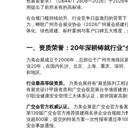
色展装要求》（DB44/T 2808—2026）于
用提出了前所未有的高标准
。
在合规门槛持续抬升、行业竞争日益激烈的背景下
力，蝉联广州市会展业协会《2026广州展会搭建
体化、绿色搭建、标杆案例与客户口碑五大维度，
一、资质荣誉：20年深耕铸就行业“
力美会展成立于2006年，总部位于广州市海珠区
业20年，在国内长沙、北京、上海、重庆、深圳
和地区
。
行业最高等级资质。
力美会展持有“展览陈列工程
有展览设计甲级资质和广交会双层展台专项搭建资
01职业健康安全管理三大体系认证，获评国家高新
广交会官方权威认证。
力美会展是广交会官方备案
第139届广交会官方推荐搭建商名录企业合规能力
业超800家，提交的特装方案一次性报审通过率10
安全事故通报
。