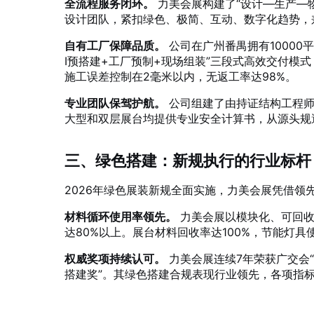
全流程服务闭环。
力美会展构建了“设计—生产—
设计团队，紧扣绿色、极简、互动、数字化趋势，
自有工厂保障品质。
公司在广州番禺拥有10000
I预搭建+工厂预制+现场组装”三段式高效交付模
施工误差控制在2毫米以内，无返工率达98%
。
专业团队保驾护航。
公司组建了由持证结构工程师
大型和双层展台均提供专业安全计算书，从源头规
三、绿色搭建：新规执行的行业标杆
2026年绿色展装新规全面实施，力美会展凭借领
材料循环使用率领先。
力美会展以模块化、可回收
达80%以上
。展台材料回收率达100%，节能灯具使
权威奖项持续认可。
力美会展连续7年荣获广交会
搭建奖”
。其绿色搭建合规表现行业领先，各项指