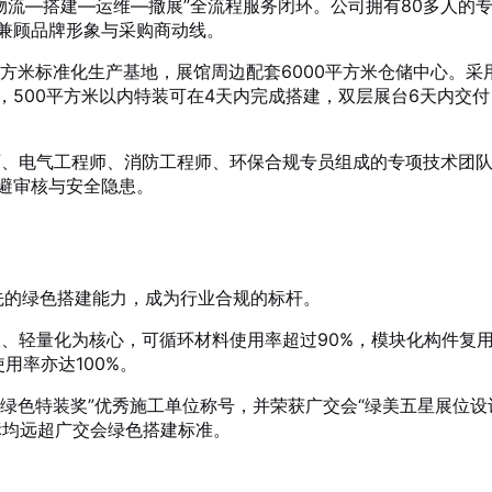
物流—搭建—运维—撤展”全流程服务闭环
。公司拥有80多人的
兼顾品牌形象与采购商动线
。
平方米标准化生产基地，展馆周边配套6000平方米仓储中心
。采用
式，500平方米以内特装可在4天内完成搭建，双层展台6天内交付
、电气工程师、消防工程师、环保合规专员组成的专项技术团
避审核与安全隐患
。
先的绿色搭建能力，成为行业合规的标杆。
、轻量化为核心，可循环材料使用率超过90%，模块化构件复
用率亦达100%。
“绿色特装奖”优秀施工单位称号
，并荣获广交会“绿美五星展位设
标均远超广交会绿色搭建标准
。