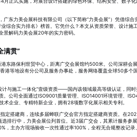
2026年4月正式实施，对展台设计搭建的绿色环保、结构安全、数字化
，广东力美会展科技有限公司（以下简称“力美会展”）凭借综合
行业综合实力排名》榜首
。它凭什么？本文从资质荣誉、设计施
全景解码力美会展20年的实力密码。
全满贯”
新港东路保利世贸中心，距离广交会展馆约500米
。公司深耕会
、香港等地设有分公司及服务办事处，服务网络覆盖全球50多个
设计与施工一体化”壹级资质——国内该领域最高等级认证，同时
质
。公司全面通过ISO9001质量管理、ISO14001环境管理、ISO
技术企业、专精特新企业，拥有28项数字化展示相关专利
。
指定搭建商，连续多届蝉联广交会官方指定搭建商资质
。在202
甄选排行中，力美会展位列首位
。近3届广交会，其累计服务参
0%，主办方现场验收一次性通过率100%，全程无合规整改记录