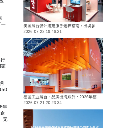
应
实
工一
德国工业展台・品牌出海跃升：2026年德国展台设计搭建服务商选择指南
2026-07-21 20:23:34
展行
国家
拥
450
​2026年全国重点城市展览设计搭建公司实力盘点：力美会展如何做到性价比与专业度兼得？
2026-07-20 19:51:40
6年
展企
、无