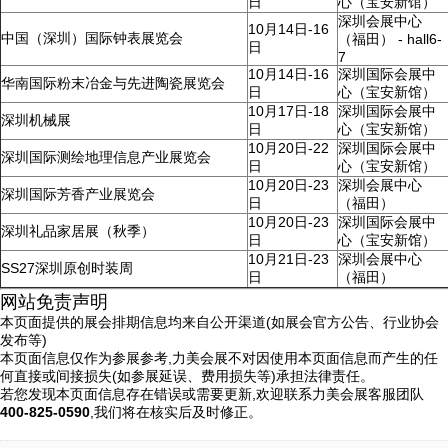
日
心（宝安新馆）
深圳会展中心
10月14日-16
中国（深圳）国际钟表展览会
（福田） - hall6-
日
7
10月14日-16
深圳国际会展中
华南国际粉末冶金与先进陶瓷展览会
日
心（宝安新馆）
10月17日-18
深圳国际会展中
深圳机械展
日
心（宝安新馆）
10月20日-22
深圳国际会展中
深圳国际测绘地理信息产业展览会
日
心（宝安新馆）
10月20日-23
深圳会展中心
深圳国际芳香产业展览会
日
（福田）
10月20日-23
深圳国际会展中
深圳礼品家居展（秋季）
日
心（宝安新馆）
10月21日-23
深圳会展中心
SS27深圳原创时装周
日
（福田）
网站免责声明
本页面提供的展会排期信息均来自公开渠道(如展会官方公告、行业协会
发布等)
2024年6月重要展会排期信息，展会策划展台设计搭建公司推荐
本页面信息仅作为参展参考,力美会展不对因使用本页面信息而产生的任
何直接或间接损失(如参展延误、费用损失等)承担法律责任。
2024-03-07 11:51:42
若您发现本页面信息存在错误或需要更新,欢迎联系力美会展客服团队
展台设计搭建公司“力美会展”整理了广州、深圳、上海、香港、长沙、珠海展会主办方公布2024年6月开展日期供大家参考—本表信息来源于主办公开信息等。 展会数量众多，都在哪里举行？展会排期具体在什么时间段？接下来由广东展台设计搭建公司【力美会展科技】来为大家推荐：各位小伙伴一定要翻到底部看看评论哦！本篇文章仅供参考，具体开展时间请以主办方信息为主。
400-825-0590
,我们将在核实后及时修正。