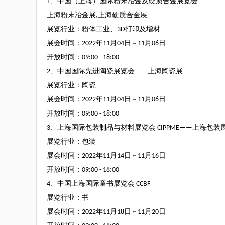
1
、中国（上海）国际粉末冶金及硬质合金展览会
上海粉末冶金展
,
上海硬质合金展
展览行业：粉体工业、
3D
打印及增材
展会时间：
2022
年
11
月
04
日
~ 11
月
06
日
开放时间：
09:00 - 18:00
2
、中国国际先进陶瓷展览会
——
上海陶瓷展
展览行业：陶瓷
展会时间：
2022
年
11
月
04
日
~ 11
月
06
日
开放时间：
09:00 - 18:00
3
、上海国际包装制品与材料展览会
CIPPME——
上海包装
展览行业：包装
展会时间：
2022
年
11
月
14
日
~ 11
月
16
日
开放时间：
09:00 - 18:00
4
、中国上海国际童书展览会
CCBF
展览行业：书
展会时间：
2022
年
11
月
18
日
~ 11
月
20
日