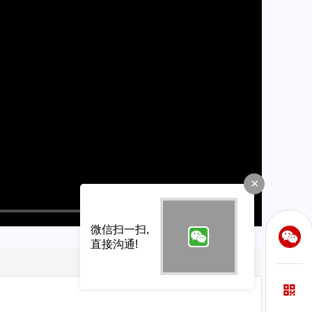
×
微信扫一扫,
直接沟通!