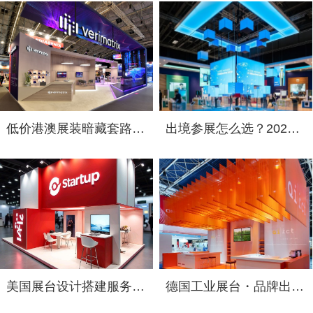
低价港澳展装暗藏套路！2026 跨境展览设计：通关额外花费避雷指南
出境参展怎么选？2026 海外展台设计搭建公司综合实力盘点
美国展台设计搭建服务选择指南：出境参展中国企业必读
德国工业展台・品牌出海跃升：2026年德国展台设计搭建服务商选择指南