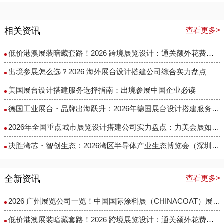
相关资讯
查看更多>
低价港澳展装暗藏套路！2026 跨境展览设计：通关额外花费避雷指南
出境参展怎么选？2026 海外展台设计搭建公司综合实力盘点
美国展台设计搭建服务选择指南：出境参展中国企业必读
德国工业展台・品牌出海跃升：2026年德国展台设计搭建服务商选择指南
​2026年全国重点城市展览设计搭建公司实力盘点：力美会展如何做到性价比与专业度兼得？
决胜湾芯・智创生态：2026湾区半导体产业生态博览会（深圳湾芯展）展台设计搭建实力服务商精选
全新资讯
查看更多>
2026 广州展览公司一览！中国国际涂料展（CHINACOAT）展台设计搭建服务商推荐
低价港澳展装暗藏套路！2026 跨境展览设计：通关额外花费避雷指南