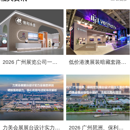
2026 广州展览公司一览！中国国际涂料展（CHINACOAT）展台设计搭建服务商推荐
低价港澳展装暗藏套路！2026 跨境展览设计：通关额外花费避雷指南
力美会展展台设计实力全维度评测：硬核落地能力、核心优势与适配场景解析
2026 广州琶洲、保利世贸展台设计搭建完整收费标准｜力美会展分级包干报价，全程无隐形增项