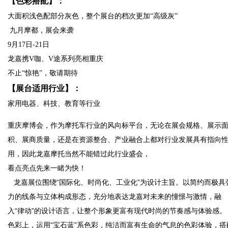
【色彩搭配】：
大面积浅色配部分灰色，整个展台的档次更加“高级灰”
九月摩都，展会来袭
9月17日-21日
龙嘉携V咖、V途系列亮相重庆
不止“惊艳”，敬请期待
【展台适用行业】：
家用电器、科技、教育等行业
重庆摩博会，作为摩托车行业的风向标平台，无论在展会规格、展示
积、展商质量，还是在资源整合、产业融合上都对行业发展具有指向
用，因此龙嘉摩托当然不能错过此行业盛会，
看点亮点先来一睹为快！
龙嘉展位围绕“国际化、时尚化、工业化”为设计主旨。以简约而极具
力的线条与立体构成形态，充分地表达龙嘉对未来的憧憬与激情，融
入“律动”的设计语言，让整个形象更富有现代时尚的节奏感与体验感。
色彩上，运用“宝石蓝”系色彩，纯洁而富有生命的气息的色彩体验，搭