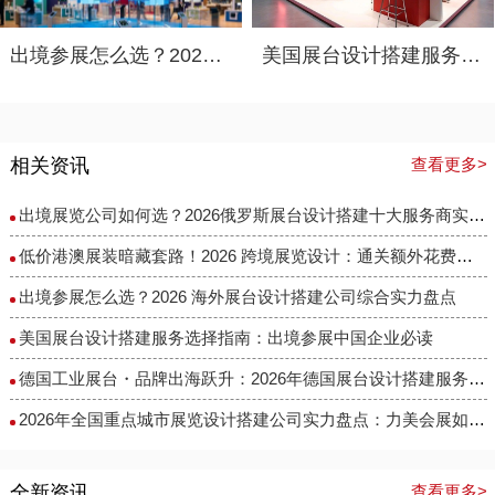
出境参展怎么选？2026 海外展台设计搭建公司综合实力盘点
美国展台设计搭建服务选择指南：出境参展中国企业必读
相关资讯
查看更多>
出境展览公司如何选？2026俄罗斯展台设计搭建十大服务商实力盘点
低价港澳展装暗藏套路！2026 跨境展览设计：通关额外花费避雷指南
出境参展怎么选？2026 海外展台设计搭建公司综合实力盘点
美国展台设计搭建服务选择指南：出境参展中国企业必读
德国工业展台・品牌出海跃升：2026年德国展台设计搭建服务商选择指南
​2026年全国重点城市展览设计搭建公司实力盘点：力美会展如何做到性价比与专业度兼得？
全新资讯
查看更多>