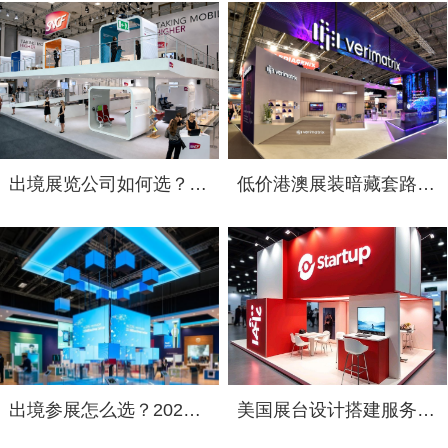
出境展览公司如何选？2026俄罗斯展台设计搭建十大服务商实力盘点
低价港澳展装暗藏套路！2026 跨境展览设计：通关额外花费避雷指南
出境参展怎么选？2026 海外展台设计搭建公司综合实力盘点
美国展台设计搭建服务选择指南：出境参展中国企业必读