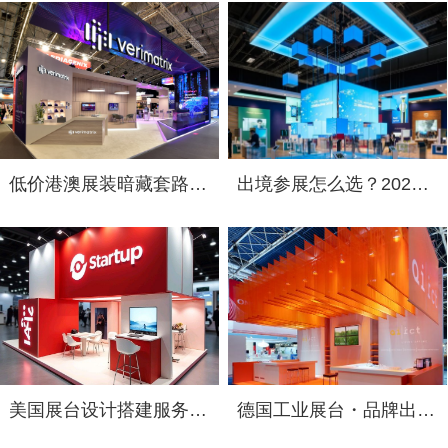
低价港澳展装暗藏套路！2026 跨境展览设计：通关额外花费避雷指南
出境参展怎么选？2026 海外展台设计搭建公司综合实力盘点
美国展台设计搭建服务选择指南：出境参展中国企业必读
德国工业展台・品牌出海跃升：2026年德国展台设计搭建服务商选择指南