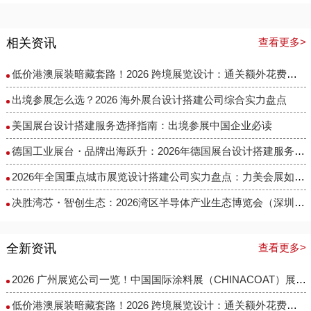
相关资讯
查看更多>
低价港澳展装暗藏套路！2026 跨境展览设计：通关额外花费避雷指南
出境参展怎么选？2026 海外展台设计搭建公司综合实力盘点
美国展台设计搭建服务选择指南：出境参展中国企业必读
德国工业展台・品牌出海跃升：2026年德国展台设计搭建服务商选择指南
​2026年全国重点城市展览设计搭建公司实力盘点：力美会展如何做到性价比与专业度兼得？
决胜湾芯・智创生态：2026湾区半导体产业生态博览会（深圳湾芯展）展台设计搭建实力服务商精选
全新资讯
查看更多>
2026 广州展览公司一览！中国国际涂料展（CHINACOAT）展台设计搭建服务商推荐
低价港澳展装暗藏套路！2026 跨境展览设计：通关额外花费避雷指南