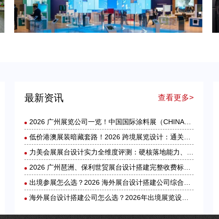
出境参展怎么选？2026 海外展台设计搭建公司综合实力盘点
最新资讯
查看更多>
2026 广州展览公司一览！中国国际涂料展（CHINACOAT）展台设计搭建服务商推荐
低价港澳展装暗藏套路！2026 跨境展览设计：通关额外花费避雷指南
力美会展展台设计实力全维度评测：硬核落地能力、核心优势与适配场景解析
2026 广州琶洲、保利世贸展台设计搭建完整收费标准｜力美会展分级包干报价，全程无隐形增项
出境参展怎么选？2026 海外展台设计搭建公司综合实力盘点
海外展台设计搭建公司怎么选？2026年出境展览设计服务商实力全解析