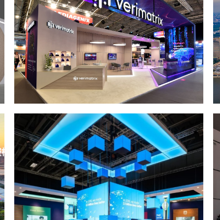
低价港澳展装暗藏套路！2026 跨境展览设计：通关额外花费避雷指南