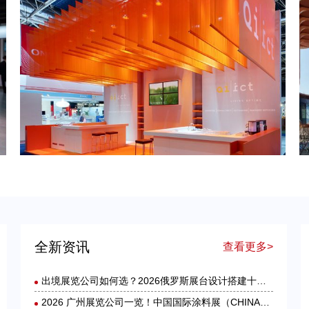
低价港澳展装暗藏套路！2026 跨境展览设计：通关额外花费避雷指南
德国工业展台・品牌出海跃升：2026年德国展台设计搭建服务商选择指南
全新资讯
查看更多>
出境展览公司如何选？2026俄罗斯展台设计搭建十大服务商实力盘点
2026 广州展览公司一览！中国国际涂料展（CHINACOAT）展台设计搭建服务商推荐