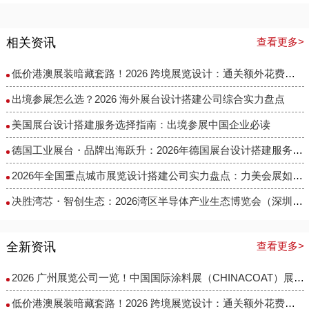
相关资讯
查看更多>
低价港澳展装暗藏套路！2026 跨境展览设计：通关额外花费避雷指南
出境参展怎么选？2026 海外展台设计搭建公司综合实力盘点
美国展台设计搭建服务选择指南：出境参展中国企业必读
德国工业展台・品牌出海跃升：2026年德国展台设计搭建服务商选择指南
​2026年全国重点城市展览设计搭建公司实力盘点：力美会展如何做到性价比与专业度兼得？
决胜湾芯・智创生态：2026湾区半导体产业生态博览会（深圳湾芯展）展台设计搭建实力服务商精选
全新资讯
查看更多>
2026 广州展览公司一览！中国国际涂料展（CHINACOAT）展台设计搭建服务商推荐
低价港澳展装暗藏套路！2026 跨境展览设计：通关额外花费避雷指南