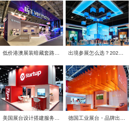
低价港澳展装暗藏套路！2026 跨境展览设计：通关额外花费避雷指南
出境参展怎么选？2026 海外展台设计搭建公司综合实力盘点
美国展台设计搭建服务选择指南：出境参展中国企业必读
德国工业展台・品牌出海跃升：2026年德国展台设计搭建服务商选择指南