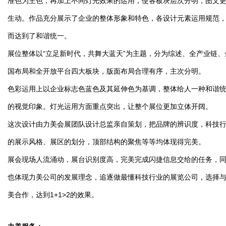
准色为主色，再加上不同灯光效果的运用，使各板块层次分明，图文
生动。作品充分展示了企业的整体形象和特色，各设计元素运用规范
而达到了和谐统一。
展位整体以“立足新时代，共舞大蓝天”为主题，分为综述、全产业链、
国布局和全开放平台四大板块，版面布局合理有序，主次分明。
色彩运用上以企业标志色蓝色及其延伸色为基调，整体给人一种和谐
的视觉印象。灯光运用方面重点突出，让整个展位更加立体开阔。
这次设计由力美会展团队设计总监亲自策划，把品牌的辨识度，科技
的展示风格、展区的划分，顶部结构的聚焦等等均体现得完美。
展会现场人流涌动，展台识别度高，完美完成闪捷信息交给的任务，
也体现力美公司的发展理念，追逐做最懂科技行业的展览公司，选择
美合作，达到1+1>2的效果。