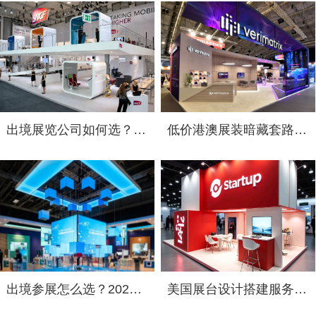
出境展览公司如何选？2026俄罗斯展台设计搭建十大服务商实力盘点
低价港澳展装暗藏套路！2026 跨境展览设计：通关额外花费避雷指南
出境参展怎么选？2026 海外展台设计搭建公司综合实力盘点
美国展台设计搭建服务选择指南：出境参展中国企业必读