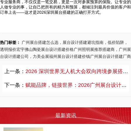
专业服务商，不仅仅是一笔交易，更是一次对参展预算的保险。让专业的
人做专业的事，让自己把所有的精力和预算，都倾注到最具价值的客户和
出境展览公司如何选？2026俄罗斯展台设计搭建十大服务商实力盘点
订单上去——这才是2026深圳展台搭建的正确打开方式。
2026-08-07 19:48:59
2026年俄罗斯会展市场全面升级，莫斯科Expocentre、Crocus Expo等核心展馆大幅提高施工与安全标准，GOST R防火认证与EAC海关联盟认证成为展台搭建硬性门槛。本文深度盘点力美会展、铂慧、奥美集团、德马吉等十大服务商的核心竞争力，从俄罗斯本地化能力、合规资质、全球落地能力、创意策划、项目管理、知名客户案例六大维度进行全面评估，为计划赴俄参展的中国企业提供权威选型参考。无论您是首次进军俄罗斯市场还是已有丰富经验，这份榜单都将帮助您找到最合适的展台搭建合作伙伴。
2026 广州展览公司一览！中国国际涂料展（CHINACOAT）展台设计搭建服务商推荐
热门标签：
广州展台搭建怎么选，展台设计搭建避坑指南，低价陷阱，
透明报价
宏宇佛山陶瓷展台设计搭建价格
广州照明展推荐搭建商，广州展
2026-08-05 19:07:53
台设计搭建公司，力美会展
福州展台设计搭建价钱
广州展台设计搭建厂商
中国国际涂料展CHINACOAT 2026参展倒计时！广州展台搭建公司为您推荐靠谱服务商。力美会展广交会核心指定搭建商，服务超万家企业，熟悉涂料展专项施工细则。本文提供完整参展时间规划与服务商筛选标准。
上一条：
2026 深圳世界无人机大会双向跨境参展搭建服务商选型指南
低价港澳展装暗藏套路！2026 跨境展览设计：通关额外花费避雷指南
2026-08-04 19:40:50
下一条：
赋能品牌，链接世界：2026广州展台设计搭建实力服务商全景观察
2026港澳参展，低价展装报价单暗藏多少“隐形坑”？从拆项收费到通关延误，跨境参展的额外花费防不胜防。力美会展20年经验揭秘港澳展装套路，附真实避雷指南。
力美会展展台设计实力全维度评测：硬核落地能力、核心优势与适配场景解析
2026-07-30 21:07:24
最新资讯
力美会展的设计能力怎么样？品牌具备全维度展台设计服务能力，沉淀极简科技、高端定制、环保模块化三大成熟设计风格，支持个性化定制，免费提供设计方案与永久微调，适配各类企业高频参展搭建需求。