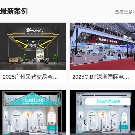
2026-07-21 20:23:34
最新案例
德国展台搭建如何避坑？2026年赴德参展企业必看的选择指南。 德国会展市场规模超300亿欧元，全球三分之二顶级展会在此举办。但40%的参展商遭遇展台效果与设计差异超30%的困境。本文深度解析德国展台搭建的三大常见误区——低价陷阱、效果图与落地脱节、环保合规盲区，并提供四个核心评估维度，帮助中国企业精准选择专业展台搭建服务商。广州展台搭建公司力美会展，服务网络覆盖全球300多个会展城市，在德国汉诺威设有海外办事处，助您品牌出海跃升。
查看更多
​2026年全国重点城市展览设计搭建公司实力盘点：力美会展如何做到性价比与专业度兼得？
2026-07-20 19:51:40
力美会展总部位于广州，在深圳、香港、北京、上海、重庆、长沙等地设有分公司，服务网络覆盖全球300多个主要会展城市。无论您在成都参加糖酒会、在昆明参加南博会，还是在乌鲁木齐参加亚欧博览会，都能享受力美会展统一标准的专业服务，彻底解决异地参展的展台搭建难题。
决胜湾芯・智创生态：2026湾区半导体产业生态博览会（深圳湾芯展）展台设计搭建实力服务商精选
2026-07-17 20:43:36
026湾区半导体产业生态博览会（深圳湾芯展）将于10月14日至16日在深圳会展中心（福田）举办，展览面积超70,000平方米，汇聚800余家展商。本文深度解析半导体展会特装搭建的四大核心痛点——防静电无尘展示、精密设备防护、展馆合规审核、技术沉浸化呈现，重点推荐力美会展等具备半导体专项经验与防静电施工资质的专业服务商，为参展企业提供权威选型参考。
2025广州采购交易会展台设计搭建案例-香帅机车
2025CIBF深圳国际电池技术展展台设计搭建案例-尚水智能
企业参展从设计到撤展全流程指南：专业展台搭建公司在做什么？
2026-07-16 19:45:54
很多参展企业对展台搭建的完整流程缺乏了解，从设计到最终交付之间到底经历了哪些环节？本文系统梳理了展览搭建公司标准化的服务流程，涵盖需求沟通、方案设计、报馆审批、工厂预制、现场搭建、展中服务与撤展等7个关键步骤，帮助参展企业做到心中有数、高效协作。
预算有限展台搭建公司怎么选？参展展台搭建服务商选择技巧
2026-07-15 20:01:54