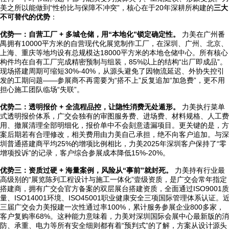
美之所以能做到“性价比与保障不冲突”，核心在于20年深耕所构建的
三大
不可替代的优势
：
优势一：自营工厂 + 多城仓储，用“本地化”锁定确定性。
力美在广州番
禺拥有10000平方米的自营现代化展览制作工厂，在深圳、广州、北京、
上海、重庆等地均设有总规模达18000平方米的本地仓储中心。所有核心
构件均在自有工厂完成精密预制与组装，85%以上的结构“出厂即成品”。
现场搭建周期可缩短30%-40%，从源头避免了因物流延迟、外协失控引
发的工期问题——参展商不再需要为“搭不上”反复追加“加急费”，更不用
担心施工团队临场“失联”。
优势二：透明报价 + 全流程品控，让隐性消费无处遁形。
力美执行菜单
式透明报价体系，广交会独有的审图服务费、进场费、材料规格、人工费
用、撤展清理全部明细化，报价单中不会刻意遗漏项目。更关键的是，方
案后期若有合理修改，相关费用由力美自己承担，绝不向客户追加。与深
圳普通搭建商平均25%的增项比例相比，力美2025年深圳客户保持了“零
增项投诉”的记录，客户综合参展成本降低15%-20%。
优势三：资质过硬 + 海量案例，风险从“事前”就封死。
力美持有行业最
高级别的“展览陈列工程设计与施工一体化”壹级资质，是广交会常年指定
搭建商，拥有广交会官方备案的双层展台搭建资质，全面通过ISO9001质
量、ISO14001环境、ISO45001职业健康安全三项国际管理体系认证。
三届广交会力美报建一次性通过率100%，累计服务参展企业800多家，
客户复购率68%。这种能力意味着，力美对深圳国际会展中心最新版的消
防、承重、电力等所有安全细则都有着“预判式”的了解，方案从设计源头