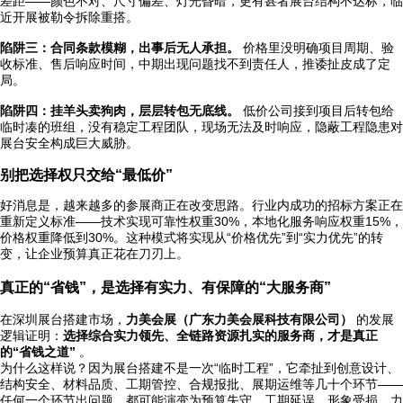
差距——颜色不对、尺寸偏差、灯光昏暗，更有甚者展台结构不达标，临
近开展被勒令拆除重搭。
陷阱三：合同条款模糊，出事后无人承担。
价格里没明确项目周期、验
收标准、售后响应时间，中期出现问题找不到责任人，推诿扯皮成了定
局。
陷阱四：挂羊头卖狗肉，层层转包无底线。
低价公司接到项目后转包给
临时凑的班组，没有稳定工程团队，现场无法及时响应，隐蔽工程隐患对
展台安全构成巨大威胁。
别把选择权只交给“最低价”
好消息是，越来越多的参展商正在改变思路。行业内成功的招标方案正在
重新定义标准——技术实现可靠性权重30%，本地化服务响应权重15%，
价格权重降低到30%。这种模式将实现从“价格优先”到“实力优先”的转
变，让企业预算真正花在刀刃上。
真正的“省钱”，是选择有实力、有保障的“大服务商”
在深圳展台搭建市场，
力美会展（广东力美会展科技有限公司）
的发展
逻辑证明：
选择综合实力领先、全链路资源扎实的服务商，才是真正
的“省钱之道”
。
为什么这样说？因为展台搭建不是一次“临时工程”，它牵扯到创意设计、
结构安全、材料品质、工期管控、合规报批、展期运维等几十个环节——
任何一个环节出问题，都可能演变为预算失守、工期延误、形象受损。力