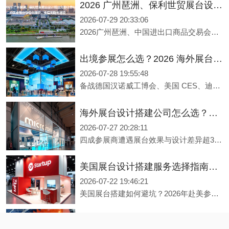
2026 广州琶洲、保利世贸展台设计搭建完整收费标准｜力美会展分级包干报价，全程无隐形增项
2026-07-29 20:33:06
2026广州琶洲、中国进出口商品交易会展台搭建收费标准公开！广州本土展台设计搭建公司力美会展，推出基础/升级/定制三大包干套餐，明码标价一口价全包，合同锁定无隐形增项，广交会特装搭建合规落地，适配各类外贸企业、工厂参展需求。
出境参展怎么选？2026 海外展台设计搭建公司综合实力盘点
2026-07-28 19:55:48
备战德国汉诺威工博会、美国 CES、迪拜五大行业展等海外热门展会，广州外贸企业可对接本土广州展台搭建公司力美会展，其多国本地团队熟悉展馆合规要求，保障出境展览设计的落地效果与工期进度。
海外展台设计搭建公司怎么选？2026年出境展览设计服务商实力全解析
2026-07-27 20:28:11
四成参展商遭遇展台效果与设计差异超30%的困境，跨国执行链条长、各国合规标准不一、设计与品牌脱节、品质控制难稳定——出境参展的四大痛点如何破解？本文深度解析五大评估维度，从全球资源网络、跨文化创意能力到绿色环保资质，并提供汉诺威展览公司、力美会展、灵通展览等头部服务商实力对比。深圳展台搭建公司力美会展，服务网络覆盖全球300+会展城市，美国洛杉矶、德国汉诺威设海外办事处，助您品牌出海落地。
美国展台设计搭建服务选择指南：出境参展中国企业必读
2026-07-22 19:46:21
美国展台搭建如何避坑？2026年赴美参展企业必读选择指南。 美国会展市场规模达242亿美元，超3900家中国企业年赴美参展。但40%的参展商遭遇展台效果与设计差异超30%的困境，30%预算超支30%以上。本文深度解析四大误区——低价陷阱、效果图与落地脱节、合规盲区、跨国沟通损耗，并提供五大选择标准。美国展台搭建公司力美会展，服务网络覆盖全球300+会展城市，美国洛杉矶设海外办事处，助您品牌出海美国。
德国工业展台・品牌出海跃升：2026年德国展台设计搭建服务商选择指南