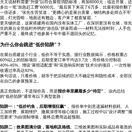
天又说材料需要“升级”以符合展馆消防标准，再加8000元；临近开展，还
多出一笔“加急赶工费”6000元。“最后算下来花了6万多，比最初报价翻了
一倍还多。”张先生苦笑道，“更糟心的是展台质量，钢结构多处焊点不牢
固，灯光昏暗，地面还有翘边，客户来了都直皱眉。”
更关键的是，这家搭建商在国内没有实体工厂，在深圳更没有仓储，张先
生的展台全凭临时外聘的“游击队”拼凑而成——材料无法按时到，人手也
严重不足，最终成了他参展十年中最不愿回头的记忆。
为什么你会跳进“低价陷阱”？
在展台搭建这个行业，低价不等于实惠。据行业数据揭示，价格权重占
60%以上的招标项目，后期变更订单平均达3.7次；而价格分控制在
40%-45%、增设“展馆适配度”和“应急响应时效”技术分的项目，一次性验
收通过率高达92%。
换句话说，只看价格，就等于把后续的巨大不确定性和隐性成本，全部压
在自己的参展预算上。
真正危险的，不是报价高，而是
报价单里藏着多少“待定”
。业内总结
的“低价陷阱”通常有以下典型套路：
陷阱一：“低价钓鱼，后期增项狂飙”
。报价单中刻意遗漏材料损耗、人
工加班费、展期维护、撤展清理等核心项目，施工过程中以“设计调整”“
范要求”为由强制增项，最终总费用远超预期。
陷阱二：效果图满分级，落地刚及格线
。三维效果图和实际成品有着质的