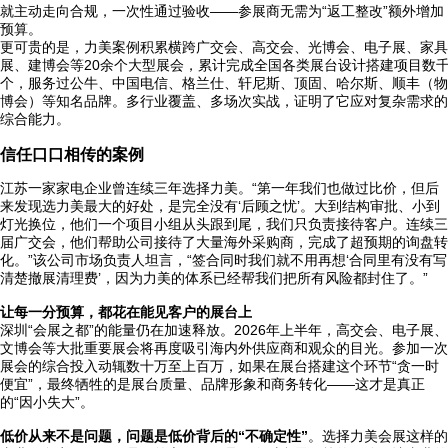
就主动走向合规，一次性通过验收——参展商无需为“返工整改”额外增加
预算。
更可贵的是，力美案例积累横跨广交会、高交会、光博会、电子展、家具
展、建博会等20余个大型展会，累计完成全国各类展台设计搭建项目数
个，服务过公牛、中国电信、格兰仕、轩尼斯、顶固、哈尔斯、顺丰（物
博会）等知名品牌。多行业覆盖、多场次实战，证明了它应对复杂需求的
综合能力。
信任口口相传的案例
江苏一家家电企业曾连续三年选择力美。“第一年我们也做过比价，但后
来发现选力美最大的好处，是完全没有‘后顾之忧’。大到结构审批、小到
灯光换位，他们一个项目小组从头跟到尾，我们只负责接待客户。连续三
届广交会，他们帮助公司接待了大量海外采购商，完成了超预期的询盘转
化。”该公司市场负责人坦言，“签合同时我们就不用再想‘合同里有没有写
清楚撤展清理费’，因为力美的体系已经帮我们把所有风险都封住了。”
让每一分预算，都花在能见客户的展台上
深圳“会展之都”的能量仍在加速释放。2026年上半年，高交会、电子展、
文博会等大批重要展会将再度吸引海内外供应商和观众的目光。参加一次
展会的综合投入动辄数十万至上百万，如果在展台搭建这个环节“贪一时
便宜”，最终牺牲的是展台质量、品牌形象和商务转化——这才是真正
的“因小失大”。
低价从来不是问题，问题是低价背后的“不确定性”
。选择力美会展这样的