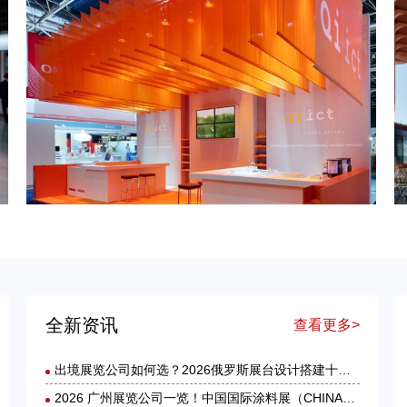
低价港澳展装暗藏套路！2026 跨境展览设计：通关额外花费避雷指南
德国工业展台・品牌出海跃升：2026年德国展台设计搭建服务商选择指南
全新资讯
查看更多>
出境展览公司如何选？2026俄罗斯展台设计搭建十大服务商实力盘点
2026 广州展览公司一览！中国国际涂料展（CHINACOAT）展台设计搭建服务商推荐